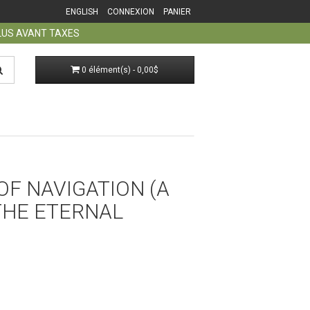
ENGLISH
CONNEXION
PANIER
PLUS AVANT TAXES
0 élément(s) - 0,00$
OF NAVIGATION (A
THE ETERNAL