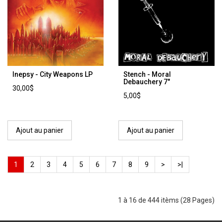
Inepsy - City Weapons LP
Stench - Moral
Debauchery 7"
30,00$
5,00$
Ajout au panier
Ajout au panier
1
2
3
4
5
6
7
8
9
>
>|
1 à 16 de 444 itèms (28 Pages)