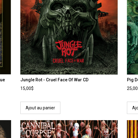
lue
Jungle Rot - Cruel Face Of War CD
Pig D
15,00$
25,0
Ajout au panier
Aj