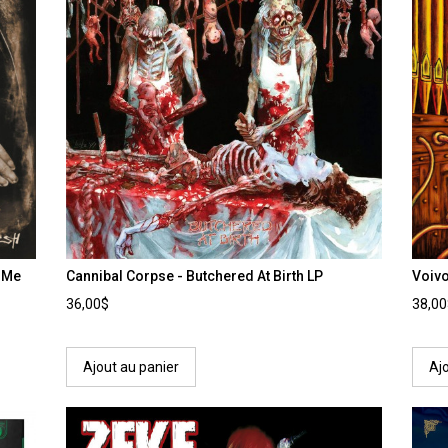
r Me
Cannibal Corpse - Butchered At Birth LP
Voiv
36,00$
38,0
Ajout au panier
Aj