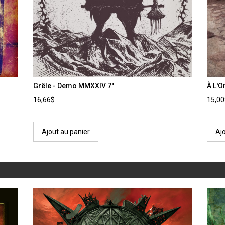
Grêle - Demo MMXXIV 7''
À L'O
16,66$
15,0
Ajout au panier
Aj