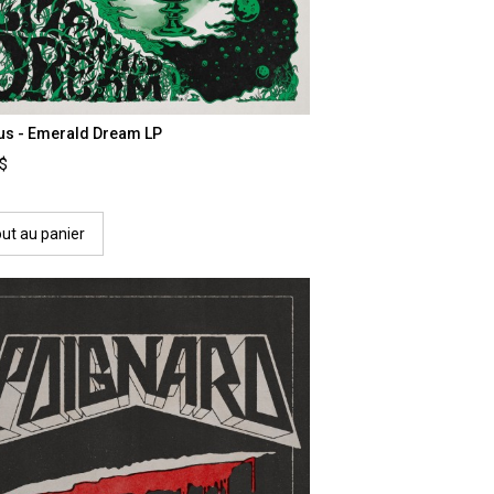
us - Emerald Dream LP
0$
out au panier