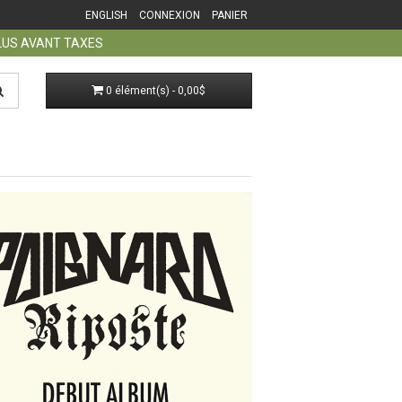
ENGLISH
CONNEXION
PANIER
PLUS AVANT TAXES
0 élément(s) - 0,00$