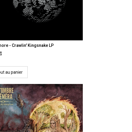
ore - Crawlin' Kingsnake LP
0$
out au panier