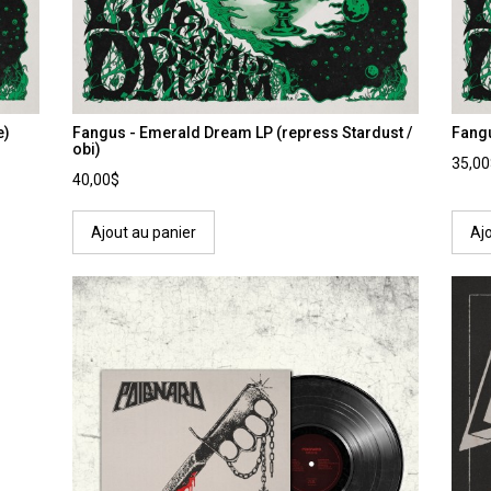
e)
Fangus - Emerald Dream LP (repress Stardust /
Fang
obi)
35,0
40,00$
Ajout au panier
Aj