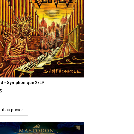
od - Symphonique 2xLP
0$
out au panier