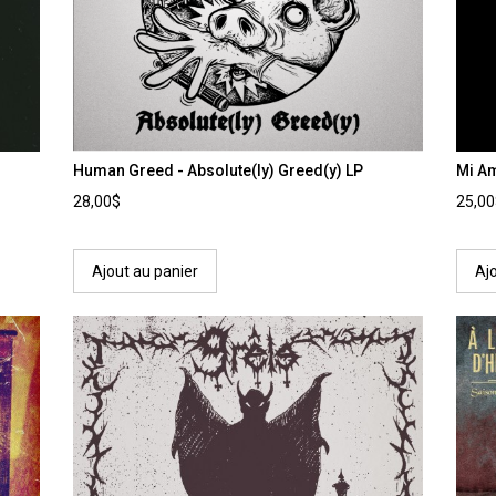
Human Greed - Absolute(ly) Greed(y) LP
Mi Am
28,00$
25,0
Ajout au panier
Aj