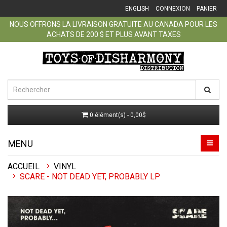
ENGLISH
CONNEXION
PANIER
NOUS OFFRONS LA LIVRAISON GRATUITE AU CANADA POUR LES
ACHATS DE 200 $ ET PLUS AVANT TAXES
0 élément(s) - 0,00$
MENU
ACCUEIL
VINYL
SCARE - NOT DEAD YET, PROBABLY​ LP