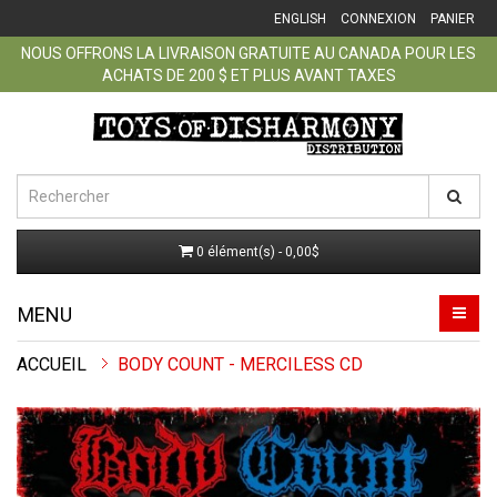
ENGLISH
CONNEXION
PANIER
NOUS OFFRONS LA LIVRAISON GRATUITE AU CANADA POUR LES
ACHATS DE 200 $ ET PLUS AVANT TAXES
0 élément(s) - 0,00$
MENU
ACCUEIL
BODY COUNT - MERCILESS CD