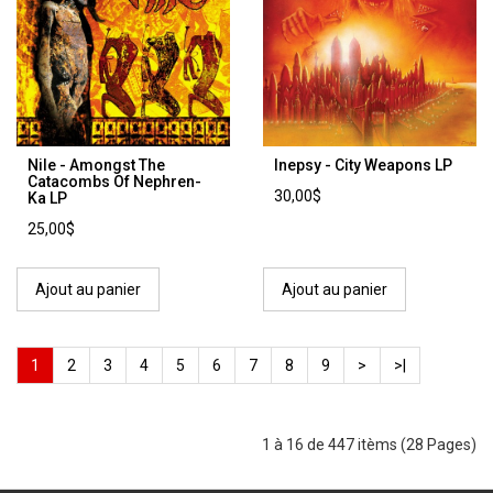
Nile - Amongst The
Inepsy - City Weapons LP
Catacombs Of Nephren-
30,00$
Ka LP
25,00$
Ajout au panier
Ajout au panier
1
2
3
4
5
6
7
8
9
>
>|
1 à 16 de 447 itèms (28 Pages)