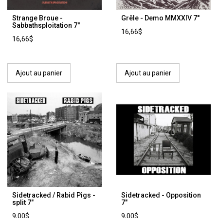
Strange Broue -
Grêle - Demo MMXXIV 7''
Sabbathsploitation 7''
16,66$
16,66$
Ajout au panier
Ajout au panier
Sidetracked / Rabid Pigs -
Sidetracked - Opposition
split 7"
7"
9,00$
9,00$