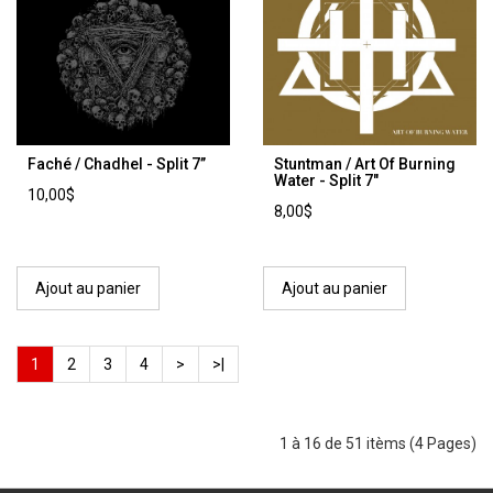
Faché / Chadhel - Split 7’’
Stuntman / Art Of Burning
Water - Split 7"
10,00$
8,00$
Ajout au panier
Ajout au panier
1
2
3
4
>
>|
1 à 16 de 51 itèms (4 Pages)